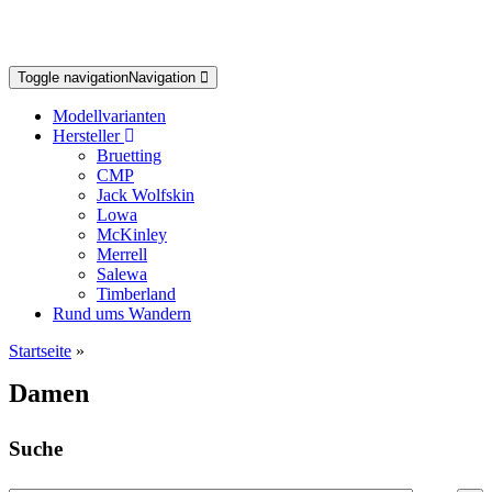
Toggle navigation
Navigation
Modellvarianten
Hersteller
Bruetting
CMP
Jack Wolfskin
Lowa
McKinley
Merrell
Salewa
Timberland
Rund ums Wandern
Startseite
»
Damen
Suche